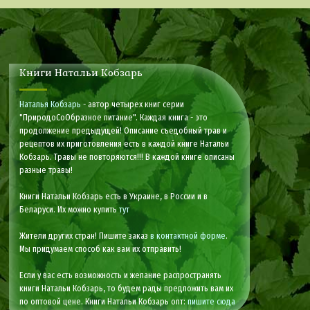
Книги Натальи Кобзарь
Наталья Кобзарь
- автор четырех книг серии
"ПриродоСоОбразное питание". Каждая книга - это
продолжение предыдущей! Описание съедобный трав и
рецептов их приготовления есть в каждой книге Натальи
Кобзарь. Травы не повторяются!!! В каждой книге описаны
разные травы!
Книги Натальи Кобзарь есть в Украине, в России и в
Беларуси. Их можно купить
тут
Жители других стран! Пишите заказ
в контактной форме
.
Мы придумаем способ как вам их отправить!
Если у вас есть возможность и желание распространять
книги Натальи Кобзарь, то будем рады предложить вам их
по оптовой цене. Книги Натальи Кобзарь опт:
пишите сюда