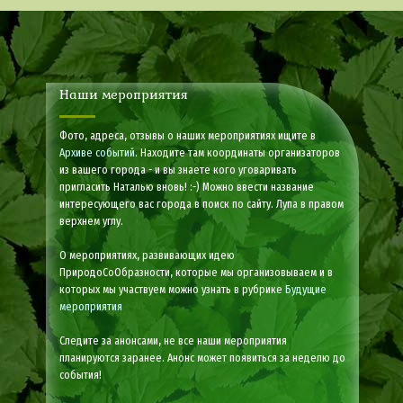
Наши мероприятия
Фото, адреса, отзывы о наших мероприятиях ищите в
Архиве событий
. Находите там координаты организаторов
из вашего города - и вы знаете кого уговаривать
пригласить Наталью вновь! :-) Можно ввести название
интересующего вас города в поиск по сайту. Лупа в правом
верхнем углу.
О мероприятиях, развивающих идею
ПриродоСоОбразности, которые мы организовываем и в
которых мы участвуем можно узнать в рубрике
Будущие
мероприятия
Следите за анонсами, не все наши мероприятия
планируются заранее. Анонс может появиться за неделю до
события!