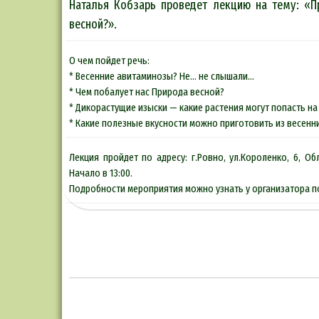
Наталья Кобзарь проведет лекцию на тему: «П
весной?».
О чем пойдет речь:
* Весенние авитаминозы? Не… не слышали…
* Чем побалует нас Природа весной?
* Дикорастущие изыски — какие растения могут попасть н
* Какие полезные вкусности можно приготовить из весенн
Лекция пройдет по адресу: г.Ровно, ул.Короленко, 6, Об
Начало в 13:00.
Подробности мероприятия можно узнать у организатора по 