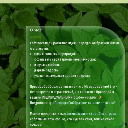
О нас
Сайт посвящен развитию идеи ПриродоСоОбразной Жизни.
А это значит:
жить в согласии с природой
осознавать себя гармоничной личностью
излучать любовь
дарить радость
уметь наслаждаться дарами природы
ПриродоСоОбразное питание - это НЕ сыроедение! Это -
без запретов и ограничений, а в согласии с Природой и
вашими ИНДИВИДУАЛЬНЫМИ особенностями!
Подробнее тут:
ПриродоСоОбразное питание - это как?
Можем предложить вам
эксклюзивные съедобные травы
,
собранные вручную. То, что кушаем сами, только самое
лучшее!