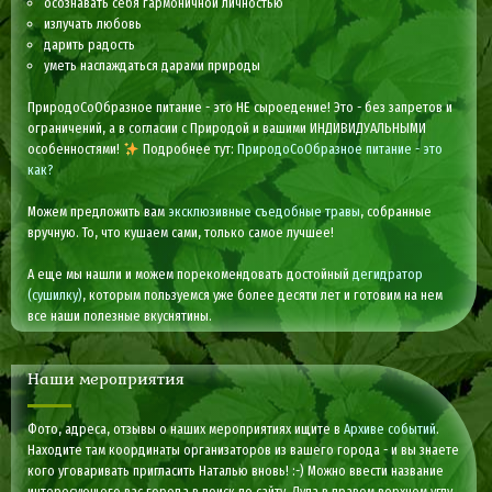
осознавать себя гармоничной личностью
излучать любовь
дарить радость
уметь наслаждаться дарами природы
ПриродоСоОбразное питание - это НЕ сыроедение! Это - без запретов и
ограничений, а в согласии с Природой и вашими ИНДИВИДУАЛЬНЫМИ
особенностями!
Подробнее тут:
ПриродоСоОбразное питание - это
как?
Можем предложить вам
эксклюзивные съедобные травы
, собранные
вручную. То, что кушаем сами, только самое лучшее!
А еще мы нашли и можем порекомендовать достойный
дегидратор
(сушилку)
, которым пользуемся уже более десяти лет и готовим на нем
все наши полезные вкуснятины.
Наши мероприятия
Фото, адреса, отзывы о наших мероприятиях ищите в
Архиве событий
.
Находите там координаты организаторов из вашего города - и вы знаете
кого уговаривать пригласить Наталью вновь! :-) Можно ввести название
интересующего вас города в поиск по сайту. Лупа в правом верхнем углу.