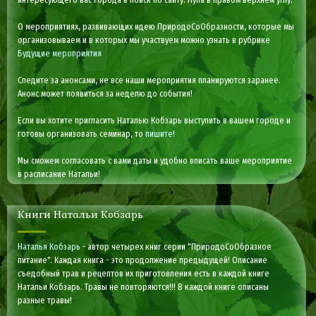
О мероприятиях, развивающих идею ПриродоСоОбразности, которые мы
организовываем и в которых мы участвуем можно узнать в рубрике
Будущие мероприятия
Следите за анонсами, не все наши мероприятия планируются заранее.
Анонс может появиться за неделю до события!
Если вы хотите пригласить Наталью Кобзарь выступить в вашем городе и
готовы организовать семинар, то
пишите
!
Мы сможем согласовать с вами даты и удобно вписать ваше мероприятие
в расписание Натальи!
Книги Натальи Кобзарь
Наталья Кобзарь
- автор четырех книг серии "ПриродоСоОбразное
питание". Каждая книга - это продолжение предыдущей! Описание
съедобный трав и рецептов их приготовления есть в каждой книге
Натальи Кобзарь. Травы не повторяются!!! В каждой книге описаны
разные травы!