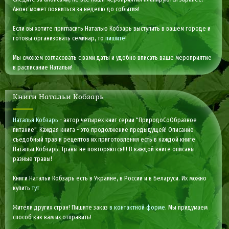
Анонс может появиться за неделю до события!
Если вы хотите пригласить Наталью Кобзарь выступить в вашем городе и
готовы организовать семинар, то
пишите
!
Мы сможем согласовать с вами даты и удобно вписать ваше мероприятие
в расписание Натальи!
Книги Натальи Кобзарь
Наталья Кобзарь
- автор четырех книг серии "ПриродоСоОбразное
питание". Каждая книга - это продолжение предыдущей! Описание
съедобный трав и рецептов их приготовления есть в каждой книге
Натальи Кобзарь. Травы не повторяются!!! В каждой книге описаны
разные травы!
Книги Натальи Кобзарь есть в Украине, в России и в Беларуси. Их можно
купить
тут
Жители других стран! Пишите заказ
в контактной форме
. Мы придумаем
способ как вам их отправить!