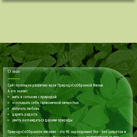
О нас
Сайт посвящен развитию идеи ПриродоСоОбразной Жизни.
А это значит:
жить в согласии с природой
осознавать себя гармоничной личностью
излучать любовь
дарить радость
уметь наслаждаться дарами природы
ПриродоСоОбразное питание - это НЕ сыроедение! Это - без запретов и