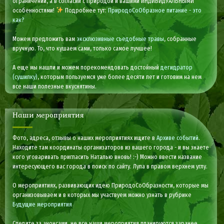
ограничений, а в согласии с Природой и вашими ИНДИВИДУАЛЬНЫМИ
особенностями!
Подробнее тут:
ПриродоСоОбразное питание - это
как?
Можем предложить вам
эксклюзивные съедобные травы
, собранные
вручную. То, что кушаем сами, только самое лучшее!
А еще мы нашли и можем порекомендовать достойный
дегидратор
(сушилку)
, которым пользуемся уже более десяти лет и готовим на нем
все наши полезные вкуснятины.
Наши мероприятия
Фото, адреса, отзывы о наших мероприятиях ищите в
Архиве событий
.
Находите там координаты организаторов из вашего города - и вы знаете
кого уговаривать пригласить Наталью вновь! :-) Можно ввести название
интересующего вас города в поиск по сайту. Лупа в правом верхнем углу.
О мероприятиях, развивающих идею ПриродоСоОбразности, которые мы
организовываем и в которых мы участвуем можно узнать в рубрике
Будущие мероприятия
Следите за анонсами, не все наши мероприятия планируются заранее.