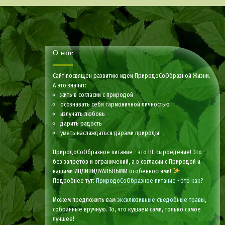
О нас
Сайт посвящен развитию идеи ПриродоСоОбразной Жизни.
А это значит:
жить в согласии с природой
осознавать себя гармоничной личностью
излучать любовь
дарить радость
уметь наслаждаться дарами природы
ПриродоСоОбразное питание - это НЕ сыроедение! Это -
без запретов и ограничений, а в согласии с Природой и
вашими ИНДИВИДУАЛЬНЫМИ особенностями!
Подробнее тут:
ПриродоСоОбразное питание - это как?
Можем предложить вам
эксклюзивные съедобные травы
,
собранные вручную. То, что кушаем сами, только самое
лучшее!