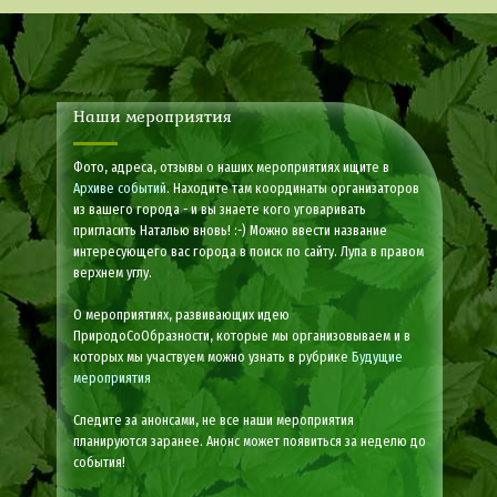
Наши мероприятия
Фото, адреса, отзывы о наших мероприятиях ищите в
Архиве событий
. Находите там координаты организаторов
из вашего города - и вы знаете кого уговаривать
пригласить Наталью вновь! :-) Можно ввести название
интересующего вас города в поиск по сайту. Лупа в правом
верхнем углу.
О мероприятиях, развивающих идею
ПриродоСоОбразности, которые мы организовываем и в
которых мы участвуем можно узнать в рубрике
Будущие
мероприятия
Следите за анонсами, не все наши мероприятия
планируются заранее. Анонс может появиться за неделю до
события!