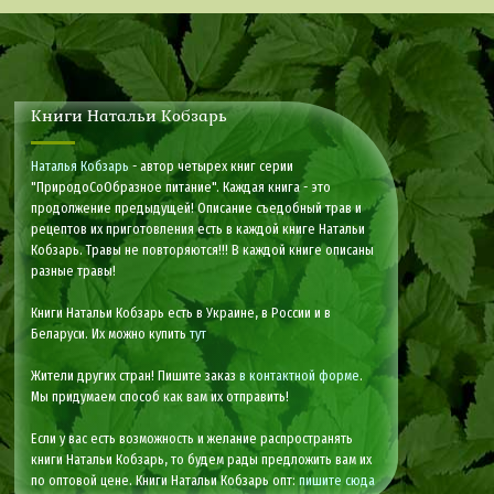
Книги Натальи Кобзарь
Наталья Кобзарь
- автор четырех книг серии
"ПриродоСоОбразное питание". Каждая книга - это
продолжение предыдущей! Описание съедобный трав и
рецептов их приготовления есть в каждой книге Натальи
Кобзарь. Травы не повторяются!!! В каждой книге описаны
разные травы!
Книги Натальи Кобзарь есть в Украине, в России и в
Беларуси. Их можно купить
тут
Жители других стран! Пишите заказ
в контактной форме
.
Мы придумаем способ как вам их отправить!
Если у вас есть возможность и желание распространять
книги Натальи Кобзарь, то будем рады предложить вам их
по оптовой цене. Книги Натальи Кобзарь опт:
пишите сюда