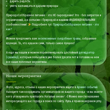
дарить радость
уметь наслаждаться дарами природы
ПриродоСоОбразное питание - это НЕ сыроедение! Это - без запретов и
ограничений, а в согласии с Природой и вашими ИНДИВИДУАЛЬНЫМИ
особенностями!
Подробнее тут:
ПриродоСоОбразное питание - это
как?
Можем предложить вам
эксклюзивные съедобные травы
, собранные
вручную. То, что кушаем сами, только самое лучшее!
А еще мы нашли и можем порекомендовать достойный
дегидратор
(сушилку)
, которым пользуемся уже более десяти лет и готовим на нем
все наши полезные вкуснятины.
Наши мероприятия
Фото, адреса, отзывы о наших мероприятиях ищите в
Архиве событий
.
Находите там координаты организаторов из вашего города - и вы знаете
кого уговаривать пригласить Наталью вновь! :-) Можно ввести название
интересующего вас города в поиск по сайту. Лупа в правом верхнем углу.