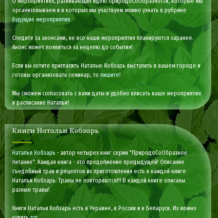
О мероприятиях, развивающих идею ПриродоСоОбразности, которые мы
организовываем и в которых мы участвуем можно узнать в рубрике
Будущие мероприятия
Следите за анонсами, не все наши мероприятия планируются заранее.
Анонс может появиться за неделю до события!
Если вы хотите пригласить Наталью Кобзарь выступить в вашем городе и
готовы организовать семинар, то
пишите
!
Мы сможем согласовать с вами даты и удобно вписать ваше мероприятие
в расписание Натальи!
Книги Натальи Кобзарь
Наталья Кобзарь
- автор четырех книг серии "ПриродоСоОбразное
питание". Каждая книга - это продолжение предыдущей! Описание
съедобный трав и рецептов их приготовления есть в каждой книге
Натальи Кобзарь. Травы не повторяются!!! В каждой книге описаны
разные травы!
Книги Натальи Кобзарь есть в Украине, в России и в Беларуси. Их можно
купить
тут