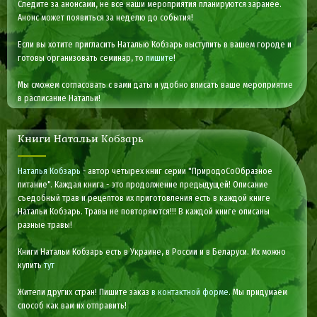
Следите за анонсами, не все наши мероприятия планируются заранее.
Анонс может появиться за неделю до события!
Если вы хотите пригласить Наталью Кобзарь выступить в вашем городе и
готовы организовать семинар, то
пишите
!
Мы сможем согласовать с вами даты и удобно вписать ваше мероприятие
в расписание Натальи!
Книги Натальи Кобзарь
Наталья Кобзарь
- автор четырех книг серии "ПриродоСоОбразное
питание". Каждая книга - это продолжение предыдущей! Описание
съедобный трав и рецептов их приготовления есть в каждой книге
Натальи Кобзарь. Травы не повторяются!!! В каждой книге описаны
разные травы!
Книги Натальи Кобзарь есть в Украине, в России и в Беларуси. Их можно
купить
тут
Жители других стран! Пишите заказ
в контактной форме
. Мы придумаем
способ как вам их отправить!