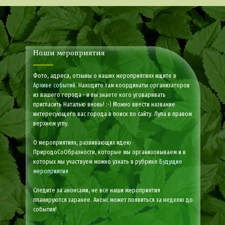
Наши мероприятия
Фото, адреса, отзывы о наших мероприятиях ищите в
Архиве событий
. Находите там координаты организаторов
из вашего города - и вы знаете кого уговаривать
пригласить Наталью вновь! :-) Можно ввести название
интересующего вас города в поиск по сайту. Лупа в правом
верхнем углу.
О мероприятиях, развивающих идею
ПриродоСоОбразности, которые мы организовываем и в
которых мы участвуем можно узнать в рубрике
Будущие
мероприятия
Следите за анонсами, не все наши мероприятия
планируются заранее. Анонс может появиться за неделю до
события!