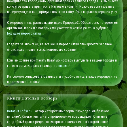
Находите там координаты организаторов из вашего города - и вы знаете
кого уговаривать пригласить Наталью вновь! :-) Можно ввести название
интересующего вас города в поиск по сайту. Лупа в правом верхнем углу.
О мероприятиях, развивающих идею ПриродоСоОбразности, которые мы
организовываем и в которых мы участвуем можно узнать в рубрике
Будущие мероприятия
Следите за анонсами, не все наши мероприятия планируются заранее.
Анонс может появиться за неделю до события!
Если вы хотите пригласить Наталью Кобзарь выступить в вашем городе и
готовы организовать семинар, то
пишите
!
Мы сможем согласовать с вами даты и удобно вписать ваше мероприятие
в расписание Натальи!
Книги Натальи Кобзарь
Наталья Кобзарь
- автор четырех книг серии "ПриродоСоОбразное
питание". Каждая книга - это продолжение предыдущей! Описание
съедобный трав и рецептов их приготовления есть в каждой книге