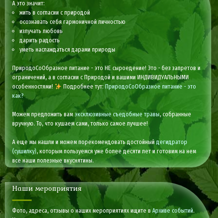
А это значит:
жить в согласии с природой
осознавать себя гармоничной личностью
излучать любовь
дарить радость
уметь наслаждаться дарами природы
ПриродоСоОбразное питание - это НЕ сыроедение! Это - без запретов и
ограничений, а в согласии с Природой и вашими ИНДИВИДУАЛЬНЫМИ
особенностями!
Подробнее тут:
ПриродоСоОбразное питание - это
как?
Можем предложить вам
эксклюзивные съедобные травы
, собранные
вручную. То, что кушаем сами, только самое лучшее!
А еще мы нашли и можем порекомендовать достойный
дегидратор
(сушилку)
, которым пользуемся уже более десяти лет и готовим на нем
все наши полезные вкуснятины.
Наши мероприятия
Фото, адреса, отзывы о наших мероприятиях ищите в
Архиве событий
.