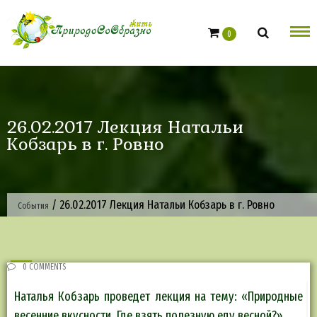
Skip
to
0
content
26.02.2017 Лекция Натальи
Кобзарь в г. Ровно
/
26.02.2017 Лекция Натальи Кобзарь в г. Ровно
События
0 COMMENTS
Наталья Кобзарь проведет лекция на тему: «Природные
весенние вкусности. Где взять полезную еду весной?».