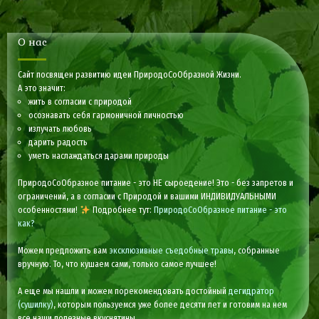
О нас
Сайт посвящен развитию идеи ПриродоСоОбразной Жизни.
А это значит:
жить в согласии с природой
осознавать себя гармоничной личностью
излучать любовь
дарить радость
уметь наслаждаться дарами природы
ПриродоСоОбразное питание - это НЕ сыроедение! Это - без запретов и
ограничений, а в согласии с Природой и вашими ИНДИВИДУАЛЬНЫМИ
особенностями!
Подробнее тут:
ПриродоСоОбразное питание - это
как?
Можем предложить вам
эксклюзивные съедобные травы
, собранные
вручную. То, что кушаем сами, только самое лучшее!
А еще мы нашли и можем порекомендовать достойный
дегидратор
(сушилку)
, которым пользуемся уже более десяти лет и готовим на нем
все наши полезные вкуснятины.