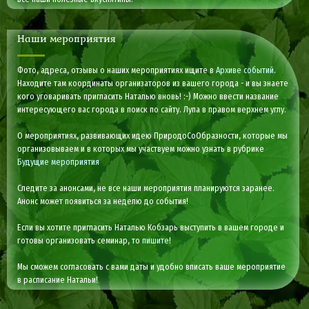
Наши мероприятия
Фото, адреса, отзывы о наших мероприятиях ищите в
Архиве событий
.
Находите там координаты организаторов из вашего города - и вы знаете
кого уговаривать пригласить Наталью вновь! :-) Можно ввести название
интересующего вас города в поиск по сайту. Лупа в правом верхнем углу.
О мероприятиях, развивающих идею ПриродоСоОбразности, которые мы
организовываем и в которых мы участвуем можно узнать в рубрике
Будущие мероприятия
Следите за анонсами, не все наши мероприятия планируются заранее.
Анонс может появиться за неделю до события!
Если вы хотите пригласить Наталью Кобзарь выступить в вашем городе и
готовы организовать семинар, то
пишите
!
Мы сможем согласовать с вами даты и удобно вписать ваше мероприятие
в расписание Натальи!