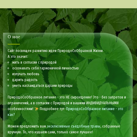
О нас
Сайт посвящен развитию идеи ПриродоСоОбразной Жизни.
А это значит:
жить в согласии с природой
осознавать себя гармоничной личностью
излучать любовь
дарить радость
уметь наслаждаться дарами природы
ПриродоСоОбразное питание - это НЕ сыроедение! Это - без запретов и
ограничений, а в согласии с Природой и вашими ИНДИВИДУАЛЬНЫМИ
особенностями!
Подробнее тут:
ПриродоСоОбразное питание - это
как?
Можем предложить вам
эксклюзивные съедобные травы
, собранные
вручную. То, что кушаем сами, только самое лучшее!