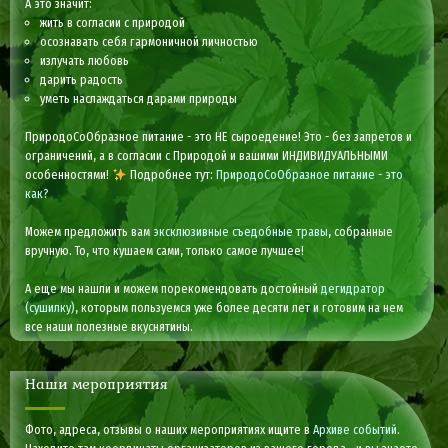
А это значит:
жить в согласии с природой
осознавать себя гармоничной личностью
излучать любовь
дарить радость
уметь наслаждаться дарами природы
ПриродоСоОбразное питание - это НЕ сыроедение! Это - без запретов и
ограничений, а в согласии с Природой и вашими ИНДИВИДУАЛЬНЫМИ
особенностями!
Подробнее тут:
ПриродоСоОбразное питание - это
как?
Можем предложить вам
эксклюзивные съедобные травы
, собранные
вручную. То, что кушаем сами, только самое лучшее!
А еще мы нашли и можем порекомендовать достойный
дегидратор
(сушилку)
, которым пользуемся уже более десяти лет и готовим на нем
все наши полезные вкуснятины.
Наши мероприятия
Фото, адреса, отзывы о наших мероприятиях ищите в
Архиве событий
.