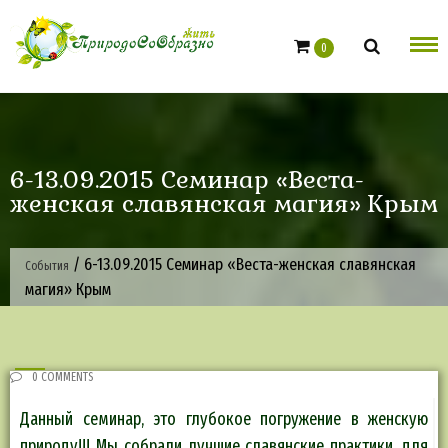
Skip
to
0
content
6-13.09.2015 Семинар «Веста-
женская славянская магия» Крым
/
6-13.09.2015 Семинар «Веста-женская славянская
События
магия» Крым
0 COMMENTS
Данный семинар, это глубокое погружение в женскую
природу!!! Мы собрали лучшие славянские практики, для