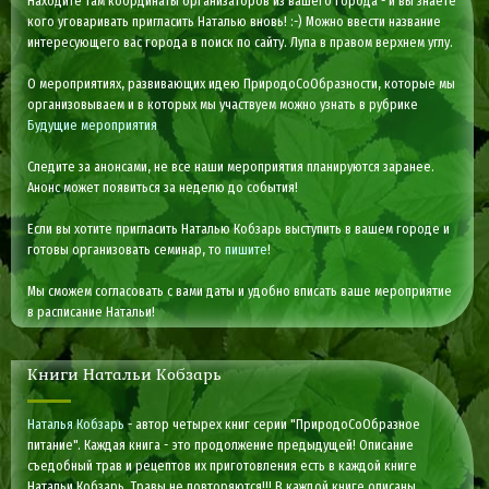
Находите там координаты организаторов из вашего города - и вы знаете
кого уговаривать пригласить Наталью вновь! :-) Можно ввести название
интересующего вас города в поиск по сайту. Лупа в правом верхнем углу.
О мероприятиях, развивающих идею ПриродоСоОбразности, которые мы
организовываем и в которых мы участвуем можно узнать в рубрике
Будущие мероприятия
Следите за анонсами, не все наши мероприятия планируются заранее.
Анонс может появиться за неделю до события!
Если вы хотите пригласить Наталью Кобзарь выступить в вашем городе и
готовы организовать семинар, то
пишите
!
Мы сможем согласовать с вами даты и удобно вписать ваше мероприятие
в расписание Натальи!
Книги Натальи Кобзарь
Наталья Кобзарь
- автор четырех книг серии "ПриродоСоОбразное
питание". Каждая книга - это продолжение предыдущей! Описание
съедобный трав и рецептов их приготовления есть в каждой книге
Натальи Кобзарь. Травы не повторяются!!! В каждой книге описаны