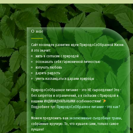
О нас
Сайт посвящен развитию идеи ПриродоСоОбразной Жизни.
А это значит:
жить в согласии с природой
осознавать себя гармоничной личностью
излучать любовь
дарить радость
уметь наслаждаться дарами природы
ПриродоСоОбразное питание - это НЕ сыроедение! Это -
без запретов и ограничений, а в согласии с Природой и
вашими ИНДИВИДУАЛЬНЫМИ особенностями!
Подробнее тут:
ПриродоСоОбразное питание - это как?
Можем предложить вам
эксклюзивные съедобные травы
,
собранные вручную. То, что кушаем сами, только самое
лучшее!