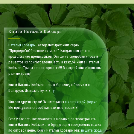
Книги Натальи Кобзарь
Наталья Кобзарь
- автор четырех книг серии
"ПриродоСоОбразное питание". Каждая книга - это
продолжение предыдущей! Описание съедобный трав и
рецептов их приготовления есть в каждой книге Натальи
Кобзарь. Травы не повторяются!!! В каждой книге описаны
разные травы!
Книги Натальи Кобзарь есть в Украине, в России и в
Беларуси. Их можно купить
тут
Жители других стран! Пишите заказ
в контактной форме
.
Мы придумаем способ как вам их отправить!
Если у вас есть возможность и желание распространять
книги Натальи Кобзарь, то будем рады предложить вам их
по оптовой цене. Книги Натальи Кобзарь опт:
пишите сюда