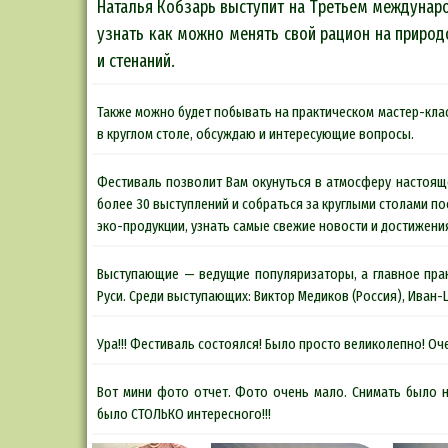
Наталья Кобзарь выступит на Третьем междунаро
узнать как можно менять свой рацион на природ
и стенаний.
Также можно будет побывать на практическом мастер-кла
в круглом столе, обсуждаю и интересующие вопросы.
Фестиваль позволит Вам окунуться в атмосферу настоящ
более 30 выступлений и собраться за круглыми столами по
эко-продукции, узнать самые свежие новости и достижени
Выступающие — ведущие популяризаторы, а главное прак
Руси. Среди выступающих: Виктор Медиков (Россия), Иван-Ц
Ура!!! Фестиваль состоялся! Было просто великолепно! Оч
Вот мини фото отчет. Фото очень мало. Снимать было н
было СТОЛЬКО интересного!!!