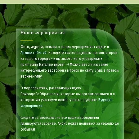
Наши мероприятия
Фото, адреса, отзывы о наших мероприятиях ищите в
Архиве событий
. Находите там координаты организаторов
из вашего города - и вы знаете кого уговаривать
пригласить Наталью вновь! :-) Можно ввести название
интересующего вас города в поиск по сайту. Лупа в правом
верхнем углу.
О мероприятиях, развивающих идею
ПриродоСоОбразности, которые мы организовываем и в
которых мы участвуем можно узнать в рубрике
Будущие
мероприятия
Следите за анонсами, не все наши мероприятия
планируются заранее. Анонс может появиться за неделю до
события!