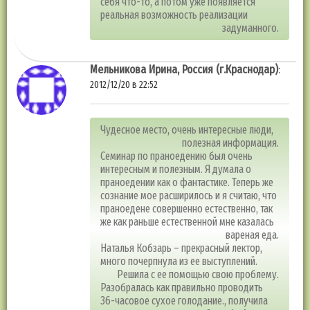
себя что-то, а потом уже появляется
реальная возможность реализации
задуманного.
Мельникова Ирина, Россия (г.Краснодар)
:
2012/12/20 в 22:52
Чудесное место, очень интересные люди,
полезная информация.
Семинар по праноедению был очень
интересным и полезным. Я думала о
праноедении как о фантастике. Теперь же
сознание мое расширилось и я считаю, что
праноедене совершенно естественно, так
же как раньше естественной мне казалась
вареная еда.
Наталья Кобзарь – прекрасный лектор,
много почерпнула из ее выступлений.
Решила с ее помощью свою проблему.
Разобралась как правильно проводить
36-часовое сухое голодание., получила