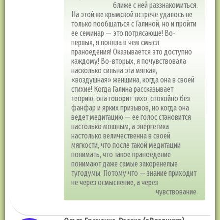
ближе с ней раззнакомиться.
На этой же крымской встрече удалось не
только пообщаться с Галиной, но и пройти
ее семинар — это потрясающе! Во-
первых, я поняла в чем смысл
праноедения! Оказывается это доступно
каждому! Во-вторых, я почувствовала
насколько сильна эта мягкая,
«воздушная» женщина, когда она в своей
стихие! Когда Галина рассказывает
теорию, она говорит тихо, спокойно без
фанфар и ярких призывов, но когда она
ведет медитацию — ее голос становится
настолько мощным, а энергетика
настолько величественна в своей
мягкости, что после такой медитации
понимать, что такое праноедение
понимают даже самые закоренелые
тугодумы. Потому что — знание приходит
не через осмысление, а через
чувствование.