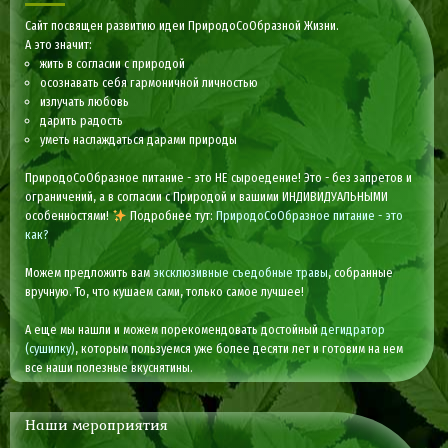
Сайт посвящен развитию идеи ПриродоСоОбразной Жизни.
А это значит:
жить в согласии с природой
осознавать себя гармоничной личностью
излучать любовь
дарить радость
уметь наслаждаться дарами природы
ПриродоСоОбразное питание - это НЕ сыроедение! Это - без запретов и
ограничений, а в согласии с Природой и вашими ИНДИВИДУАЛЬНЫМИ
особенностями!
Подробнее тут:
ПриродоСоОбразное питание - это
как?
Можем предложить вам
эксклюзивные съедобные травы
, собранные
вручную. То, что кушаем сами, только самое лучшее!
А еще мы нашли и можем порекомендовать достойный
дегидратор
(сушилку)
, которым пользуемся уже более десяти лет и готовим на нем
все наши полезные вкуснятины.
Наши мероприятия