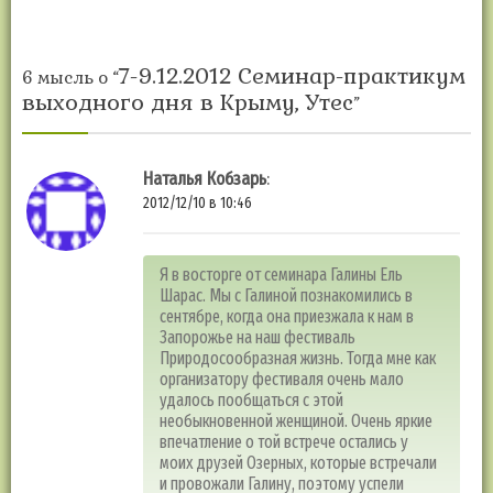
7-9.12.2012 Cеминар-практикум
6 мысль о “
выходного дня в Крыму, Утес
”
Наталья Кобзарь
:
2012/12/10 в 10:46
Я в восторге от семинара Галины Ель
Шарас. Мы с Галиной познакомились в
сентябре, когда она приезжала к нам в
Запорожье на наш фестиваль
Природосообразная жизнь. Тогда мне как
организатору фестиваля очень мало
удалось пообщаться с этой
необыкновенной женщиной. Очень яркие
впечатление о той встрече остались у
моих друзей Озерных, которые встречали
и провожали Галину, поэтому успели