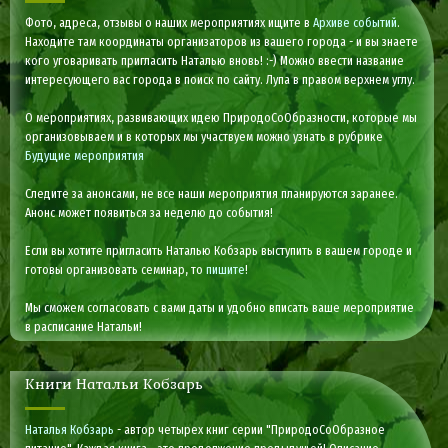
Фото, адреса, отзывы о наших мероприятиях ищите в
Архиве событий
.
Находите там координаты организаторов из вашего города - и вы знаете
кого уговаривать пригласить Наталью вновь! :-) Можно ввести название
интересующего вас города в поиск по сайту. Лупа в правом верхнем углу.
О мероприятиях, развивающих идею ПриродоСоОбразности, которые мы
организовываем и в которых мы участвуем можно узнать в рубрике
Будущие мероприятия
Следите за анонсами, не все наши мероприятия планируются заранее.
Анонс может появиться за неделю до события!
Если вы хотите пригласить Наталью Кобзарь выступить в вашем городе и
готовы организовать семинар, то
пишите
!
Мы сможем согласовать с вами даты и удобно вписать ваше мероприятие
в расписание Натальи!
Книги Натальи Кобзарь
Наталья Кобзарь
- автор четырех книг серии "ПриродоСоОбразное