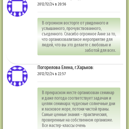
2012/12/24 в 20:56
В огромном восторге от увиденного и
услышанного, прочувствованного,
съеденного. Спасибо огромное Анне за то,
что организовалитакое мероприятие для
людей, что вы это делаете с любовью и
заботой для всех.
Погорелова Елена, г.Харьков
:
2012/12/24 в 22:57
В прекрасном месте организован семинар
и даже погода соответствует задачам и
целям семинара: чудесные солнечные дни
и ласковое море, потоки чистой праны.
Самые ценные знания – практическия,
проверенные на собственном организме.
Все мастер-классы очень