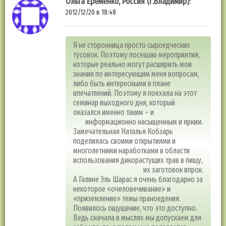
Ольга Еременко, Россия (г.Владимир)
:
2012/12/20 в 18:48
Я не сторонница просто сыроедческих
тусовок. Поэтому посещаю мероприятия,
которые реально могут расширить мои
знания по интересующим меня вопросам,
либо быть интересными в плане
впечатлений. Поэтому я поехала на этот
семинар выходного дня, который
оказался именно таким – и
информационно насыщенным и ярким.
Замечательная Наталья Кобзарь
поделилась своими открытиями и
многолетними наработками в области
использования дикорастущих трав в пищу,
их заготовок впрок.
А Галине Эль Шарас я очень благодарно за
некоторое «очеловечивание» и
«приземление» темы праноедения.
Появилось ощущение, что это доступно.
Ведь сначала в мыслях мы допускаем для